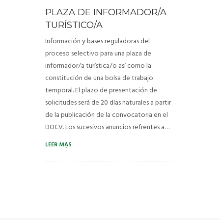
PLAZA DE INFORMADOR/A
TURISMO
TURÍSTICO/A
Información y bases reguladoras del
ESCUELA INFANTIL
proceso selectivo para una plaza de
informador/a turística/o así como la
La Escuela
constitución de una bolsa de trabajo
temporal. El plazo de presentación de
PISCINA
solicitudes será de 20 días naturales a partir
de la publicación de la convocatoria en el
NOVEDADES
DOCV. Los sucesivos anuncios refrentes a…
TRANSPARENCIA
LEER MÁS
CONTACTO