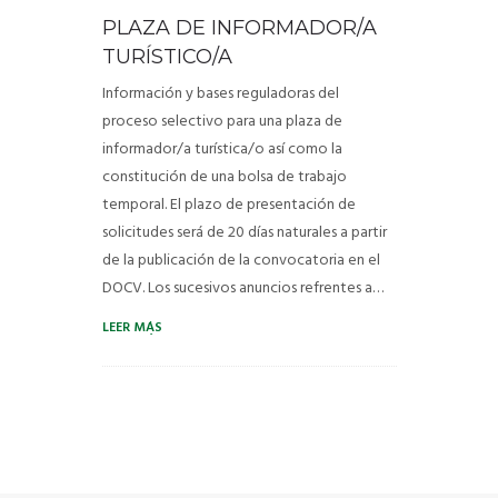
PLAZA DE INFORMADOR/A
TURISMO
TURÍSTICO/A
Información y bases reguladoras del
ESCUELA INFANTIL
proceso selectivo para una plaza de
informador/a turística/o así como la
La Escuela
constitución de una bolsa de trabajo
temporal. El plazo de presentación de
PISCINA
solicitudes será de 20 días naturales a partir
de la publicación de la convocatoria en el
NOVEDADES
DOCV. Los sucesivos anuncios refrentes a…
TRANSPARENCIA
LEER MÁS
CONTACTO