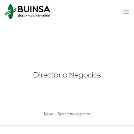
QUIÉNES SOMOS
DESARROLLO Y EMPLEO
Agencia de Colocación
Directorio Negocios
Formación
Emprendedores
Empresas
Home
Directorio-negocios
Ayudas y Subvenciones
Alquiler de instalaciones