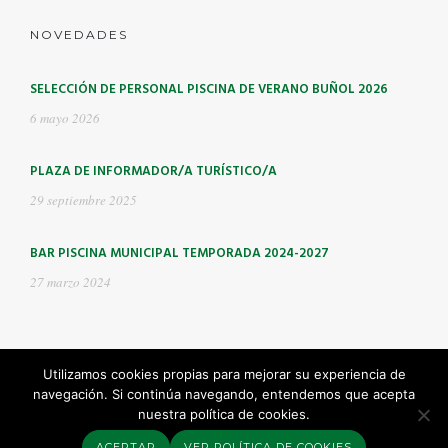
NOVEDADES
SELECCIÓN DE PERSONAL PISCINA DE VERANO BUÑOL 2026
6 mayo 2026
PLAZA DE INFORMADOR/A TURÍSTICO/A
29 septiembre 2025
BAR PISCINA MUNICIPAL TEMPORADA 2024-2027
27 marzo 2024
Utilizamos cookies propias para mejorar su experiencia de
navegación. Si continúa navegando, entendemos que acepta
©2025 Buinsa -
Aviso Legal
-
Política de Cookies
nuestra política de cookies.
ACEPTAR
VER POLÍTICA DE COOKIES