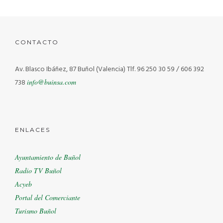
CONTACTO
ÁRIDOS BUÑOL S.L.U
Construcción
Av. Blasco Ibáñez, 87 Buñol (Valencia)
Tlf. 96 250 30 59 / 606 392
738
info@buinsa.com
ENLACES
Ayuntamiento de Buñol
Radio TV Buñol
Acyeb
Portal del Comerciante
Turismo Buñol